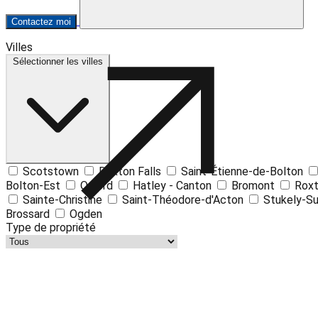
Contactez moi
Villes
+
Sélectionner les villes
−
Scotstown
Roxton Falls
Saint-Étienne-de-Bolton
Bolton-Est
Orford
Hatley - Canton
Bromont
Rox
Sainte-Christine
Saint-Théodore-d'Acton
Stukely-S
Brossard
Ogden
Type de propriété