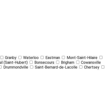
Leaflet
| ©
OpenStreetMap
contributors ©
CARTO
Granby
Waterloo
Eastman
Mont-Saint-Hilaire
il (Saint-Hubert)
Bonsecours
Brigham
Cowansville
Drummondville
Saint-Bernard-de-Lacolle
Chertsey