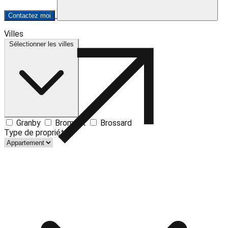
Contactez moi
Leaflet
| ©
OpenStreetMap
contributors ©
CARTO
Villes
+
Sélectionner les villes
−
Granby
Bromont
Brossard
Type de propriété