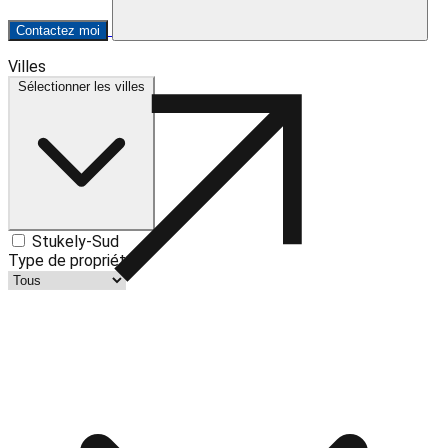
Contactez moi
Leaflet
| ©
OpenStreetMap
contributors ©
CARTO
Villes
+
Sélectionner les villes
−
Stukely-Sud
Type de propriété