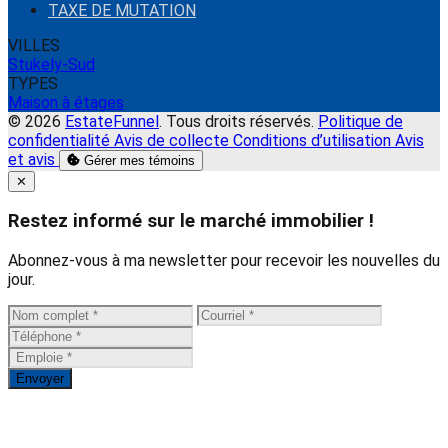
TAXE DE MUTATION
VILLES
Stukely-Sud
TYPES
Maison à étages
© 2026
EstateFunnel
. Tous droits réservés.
Politique de
confidentialité
Avis de collecte
Conditions d’utilisation
Avis
et avis
Gérer mes témoins
Close
✕
Restez informé sur le marché immobilier !
Abonnez-vous à ma newsletter pour recevoir les nouvelles du
jour.
Envoyer