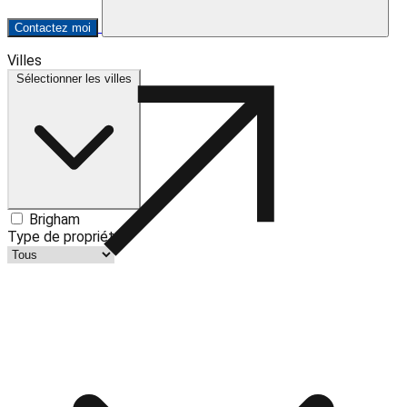
Contactez moi
Leaflet
| ©
OpenStreetMap
contributors ©
CARTO
Villes
+
Sélectionner les villes
−
Brigham
Type de propriété