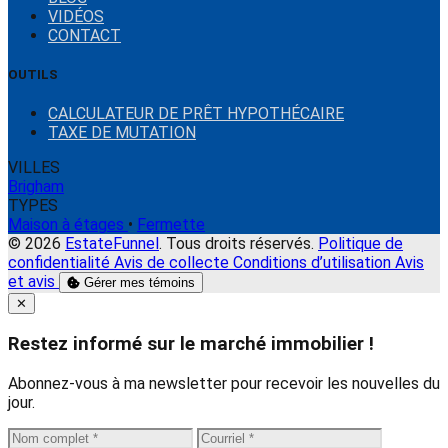
VIDÉOS
CONTACT
OUTILS
CALCULATEUR DE PRÊT HYPOTHÉCAIRE
TAXE DE MUTATION
VILLES
Brigham
TYPES
Maison à étages
•
Fermette
© 2026
EstateFunnel
. Tous droits réservés.
Politique de
confidentialité
Avis de collecte
Conditions d’utilisation
Avis
et avis
Gérer mes témoins
Close
✕
Restez informé sur le marché immobilier !
Abonnez-vous à ma newsletter pour recevoir les nouvelles du
jour.