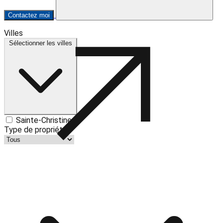
Contactez moi
Leaflet
| ©
OpenStreetMap
contributors ©
CARTO
Villes
+
Sélectionner les villes
−
Sainte-Christine
Type de propriété