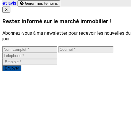
et avis
Gérer mes témoins
Close
✕
Restez informé sur le marché immobilier !
Abonnez-vous à ma newsletter pour recevoir les nouvelles du
jour.
Envoyer