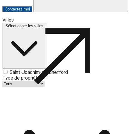
Contactez moi
Leaflet
| ©
OpenStreetMap
contributors ©
CARTO
Villes
+
Sélectionner les villes
−
Saint-Joachim-de-Shefford
Type de propriété