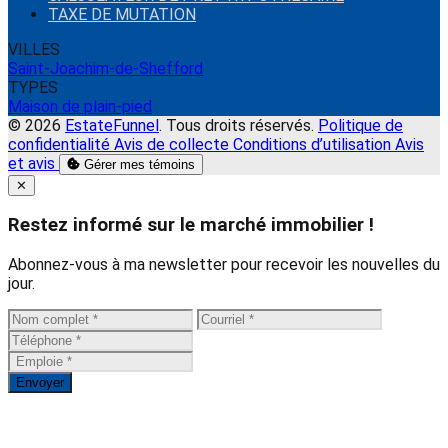
TAXE DE MUTATION
VILLES
Saint-Joachim-de-Shefford
TYPES
Maison de plain-pied
© 2026
EstateFunnel
. Tous droits réservés.
Politique de
confidentialité
Avis de collecte
Conditions d’utilisation
Avis
et avis
Gérer mes témoins
Close
✕
Restez informé sur le marché immobilier !
Abonnez-vous à ma newsletter pour recevoir les nouvelles du
jour.
Envoyer