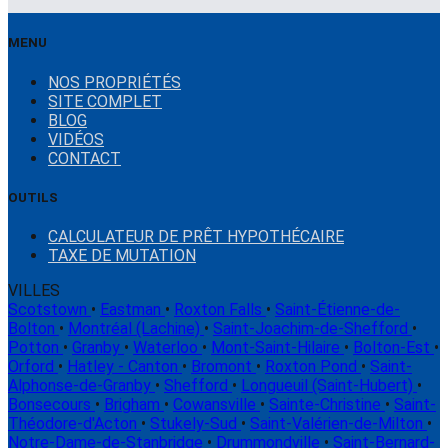
MENU
NOS PROPRIÉTÉS
SITE COMPLET
BLOG
VIDÉOS
CONTACT
OUTILS
CALCULATEUR DE PRÊT HYPOTHÉCAIRE
TAXE DE MUTATION
VILLES
Scotstown
•
Eastman
•
Roxton Falls
•
Saint-Étienne-de-
Bolton
•
Montréal (Lachine)
•
Saint-Joachim-de-Shefford
•
Potton
•
Granby
•
Waterloo
•
Mont-Saint-Hilaire
•
Bolton-Est
•
Orford
•
Hatley - Canton
•
Bromont
•
Roxton Pond
•
Saint-
Alphonse-de-Granby
•
Shefford
•
Longueuil (Saint-Hubert)
•
Bonsecours
•
Brigham
•
Cowansville
•
Sainte-Christine
•
Saint-
Théodore-d'Acton
•
Stukely-Sud
•
Saint-Valérien-de-Milton
•
Notre-Dame-de-Stanbridge
•
Drummondville
•
Saint-Bernard-