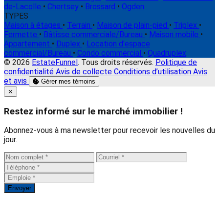
de-Lacolle
•
Chertsey
•
Brossard
•
Ogden
TYPES
Maison à étages
•
Terrain
•
Maison de plain-pied
•
Triplex
•
Fermette
•
Bâtisse commerciale/Bureau
•
Maison mobile
•
Appartement
•
Duplex
•
Location d'espace
commercial/Bureau
•
Condo commercial
•
Quadruplex
© 2026
EstateFunnel
. Tous droits réservés.
Politique de
confidentialité
Avis de collecte
Conditions d’utilisation
Avis
et avis
Gérer mes témoins
Close
✕
Restez informé sur le marché immobilier !
Abonnez-vous à ma newsletter pour recevoir les nouvelles du
jour.
Envoyer