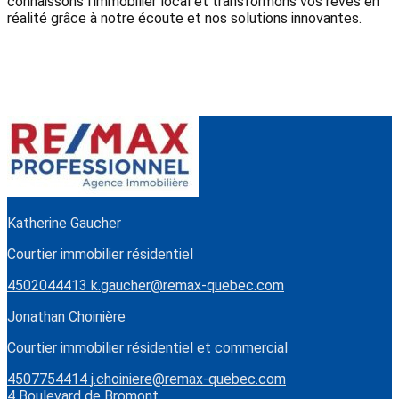
connaissons l'immobilier local et transformons vos rêves en
réalité grâce à notre écoute et nos solutions innovantes.
Katherine Gaucher
Courtier immobilier résidentiel
4502044413
k.gaucher@remax-quebec.com
Jonathan Choinière
Courtier immobilier résidentiel et commercial
4507754414
j.choiniere@remax-quebec.com
4 Boulevard de Bromont