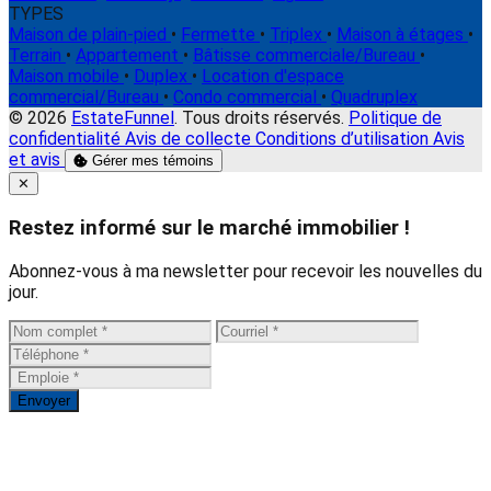
TYPES
Maison de plain-pied
•
Fermette
•
Triplex
•
Maison à étages
•
Terrain
•
Appartement
•
Bâtisse commerciale/Bureau
•
Maison mobile
•
Duplex
•
Location d'espace
commercial/Bureau
•
Condo commercial
•
Quadruplex
© 2026
EstateFunnel
. Tous droits réservés.
Politique de
confidentialité
Avis de collecte
Conditions d’utilisation
Avis
et avis
Gérer mes témoins
Close
✕
Restez informé sur le marché immobilier !
Abonnez-vous à ma newsletter pour recevoir les nouvelles du
jour.
Envoyer