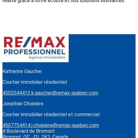
réalité grâce à notre écoute et nos solutions innovantes.
Katherine Gaucher
Courtier immobilier résidentiel
4502044413
k.gaucher@remax-quebec.com
Jonathan Choinière
Courtier immobilier résidentiel et commercial
4507754414
j.choiniere@remax-quebec.com
4 Boulevard de Bromont
Bromont, QC, J2L 2K1, Canada