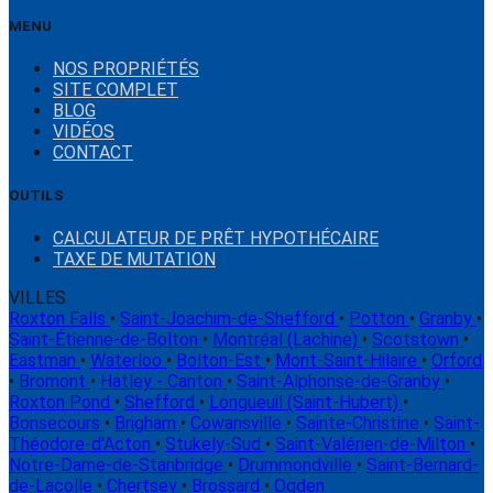
MENU
NOS PROPRIÉTÉS
SITE COMPLET
BLOG
VIDÉOS
CONTACT
OUTILS
CALCULATEUR DE PRÊT HYPOTHÉCAIRE
TAXE DE MUTATION
VILLES
Roxton Falls
•
Saint-Joachim-de-Shefford
•
Potton
•
Granby
•
Saint-Étienne-de-Bolton
•
Montréal (Lachine)
•
Scotstown
•
Eastman
•
Waterloo
•
Bolton-Est
•
Mont-Saint-Hilaire
•
Orford
•
Bromont
•
Hatley - Canton
•
Saint-Alphonse-de-Granby
•
Roxton Pond
•
Shefford
•
Longueuil (Saint-Hubert)
•
Bonsecours
•
Brigham
•
Cowansville
•
Sainte-Christine
•
Saint-
Théodore-d'Acton
•
Stukely-Sud
•
Saint-Valérien-de-Milton
•
Notre-Dame-de-Stanbridge
•
Drummondville
•
Saint-Bernard-
de-Lacolle
•
Chertsey
•
Brossard
•
Ogden