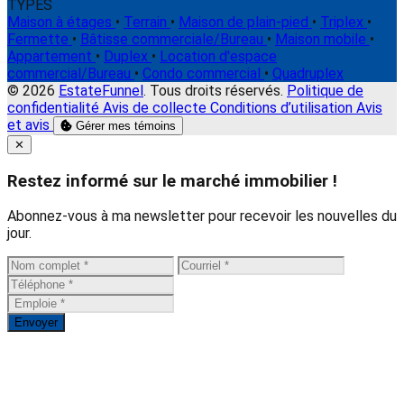
TYPES
Maison à étages
•
Terrain
•
Maison de plain-pied
•
Triplex
•
Fermette
•
Bâtisse commerciale/Bureau
•
Maison mobile
•
Appartement
•
Duplex
•
Location d'espace
commercial/Bureau
•
Condo commercial
•
Quadruplex
© 2026
EstateFunnel
. Tous droits réservés.
Politique de
confidentialité
Avis de collecte
Conditions d’utilisation
Avis
et avis
Gérer mes témoins
Close
✕
Restez informé sur le marché immobilier !
Abonnez-vous à ma newsletter pour recevoir les nouvelles du
jour.
Envoyer