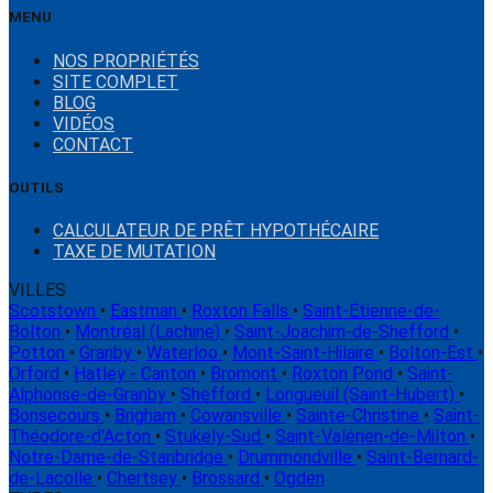
MENU
NOS PROPRIÉTÉS
SITE COMPLET
BLOG
VIDÉOS
CONTACT
OUTILS
CALCULATEUR DE PRÊT HYPOTHÉCAIRE
TAXE DE MUTATION
VILLES
Scotstown
•
Eastman
•
Roxton Falls
•
Saint-Étienne-de-
Bolton
•
Montréal (Lachine)
•
Saint-Joachim-de-Shefford
•
Potton
•
Granby
•
Waterloo
•
Mont-Saint-Hilaire
•
Bolton-Est
•
Orford
•
Hatley - Canton
•
Bromont
•
Roxton Pond
•
Saint-
Alphonse-de-Granby
•
Shefford
•
Longueuil (Saint-Hubert)
•
Bonsecours
•
Brigham
•
Cowansville
•
Sainte-Christine
•
Saint-
Théodore-d'Acton
•
Stukely-Sud
•
Saint-Valérien-de-Milton
•
Notre-Dame-de-Stanbridge
•
Drummondville
•
Saint-Bernard-
de-Lacolle
•
Chertsey
•
Brossard
•
Ogden