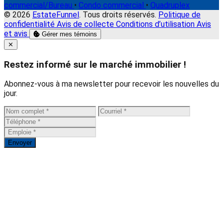
commercial/Bureau
•
Condo commercial
•
Quadruplex
© 2026
EstateFunnel
. Tous droits réservés.
Politique de
confidentialité
Avis de collecte
Conditions d’utilisation
Avis
et avis
Gérer mes témoins
Close
✕
Restez informé sur le marché immobilier !
Abonnez-vous à ma newsletter pour recevoir les nouvelles du
jour.
Envoyer