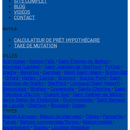
SITE COMPLET
BLOG
VIDÉOS
CONTACT
OUTILS
CALCULATEUR DE PRÊT HYPOTHÉCAIRE
TAXE DE MUTATION
VILLES
Scotstown
•
Roxton Falls
•
Saint-Étienne-de-Bolton
•
Montréal (Lachine)
•
Saint-Joachim-de-Shefford
•
Potton
•
Granby
•
Waterloo
•
Eastman
•
Mont-Saint-Hilaire
•
Bolton-Est
•
Orford
•
Hatley - Canton
•
Bromont
•
Roxton Pond
•
Saint-
Alphonse-de-Granby
•
Shefford
•
Longueuil (Saint-Hubert)
•
Bonsecours
•
Brigham
•
Cowansville
•
Sainte-Christine
•
Saint-
Théodore-d'Acton
•
Stukely-Sud
•
Saint-Valérien-de-Milton
•
Notre-Dame-de-Stanbridge
•
Drummondville
•
Saint-Bernard-
de-Lacolle
•
Chertsey
•
Brossard
•
Ogden
TYPES
Maison à étages
•
Maison de plain-pied
•
Triplex
•
Fermette
•
Terrain
•
Bâtisse commerciale/Bureau
•
Maison mobile
•
Appartement
•
Duplex
•
Location d'espace