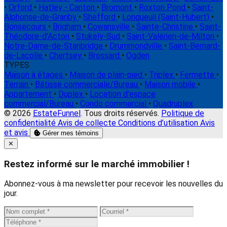
•
Orford
•
Hatley - Canton
•
Bromont
•
Roxton Pond
•
Saint-
Alphonse-de-Granby
•
Shefford
•
Longueuil (Saint-Hubert)
•
Bonsecours
•
Brigham
•
Cowansville
•
Sainte-Christine
•
Saint-
Théodore-d'Acton
•
Stukely-Sud
•
Saint-Valérien-de-Milton
•
Notre-Dame-de-Stanbridge
•
Drummondville
•
Saint-Bernard-
de-Lacolle
•
Chertsey
•
Brossard
•
Ogden
TYPES
Maison à étages
•
Maison de plain-pied
•
Triplex
•
Fermette
•
Terrain
•
Bâtisse commerciale/Bureau
•
Maison mobile
•
Appartement
•
Duplex
•
Location d'espace
commercial/Bureau
•
Condo commercial
•
Quadruplex
© 2026
EstateFunnel
. Tous droits réservés.
Politique de
confidentialité
Avis de collecte
Conditions d’utilisation
Avis
et avis
Gérer mes témoins
Close
✕
Restez informé sur le marché immobilier !
Abonnez-vous à ma newsletter pour recevoir les nouvelles du
jour.