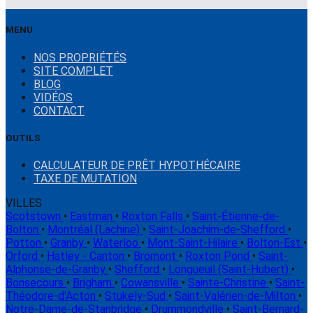
MENU
NOS PROPRIÉTÉS
SITE COMPLET
BLOG
VIDÉOS
CONTACT
OUTILS
CALCULATEUR DE PRÊT HYPOTHÉCAIRE
TAXE DE MUTATION
VILLES
Scotstown
•
Eastman
•
Roxton Falls
•
Saint-Étienne-de-
Bolton
•
Montréal (Lachine)
•
Saint-Joachim-de-Shefford
•
Potton
•
Granby
•
Waterloo
•
Mont-Saint-Hilaire
•
Bolton-Est
•
Orford
•
Hatley - Canton
•
Bromont
•
Roxton Pond
•
Saint-
Alphonse-de-Granby
•
Shefford
•
Longueuil (Saint-Hubert)
•
Bonsecours
•
Brigham
•
Cowansville
•
Sainte-Christine
•
Saint-
Théodore-d'Acton
•
Stukely-Sud
•
Saint-Valérien-de-Milton
•
Notre-Dame-de-Stanbridge
•
Drummondville
•
Saint-Bernard-