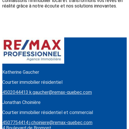
connaissons l'immobilier local et transformons vos rêves en
réalité grâce à notre écoute et nos solutions innovantes.
Katherine Gaucher
Courtier immobilier résidentiel
4502044413
k.gaucher@remax-quebec.com
Jonathan Choinière
Courtier immobilier résidentiel et commercial
4507754414
j.choiniere@remax-quebec.com
4 Boulevard de Bromont