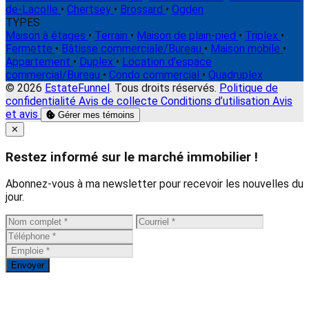
de-Lacolle
•
Chertsey
•
Brossard
•
Ogden
TYPES
Maison à étages
•
Terrain
•
Maison de plain-pied
•
Triplex
•
Fermette
•
Bâtisse commerciale/Bureau
•
Maison mobile
•
Appartement
•
Duplex
•
Location d'espace
commercial/Bureau
•
Condo commercial
•
Quadruplex
© 2026
EstateFunnel
. Tous droits réservés.
Politique de
confidentialité
Avis de collecte
Conditions d’utilisation
Avis
et avis
Gérer mes témoins
Close
✕
Restez informé sur le marché immobilier !
Abonnez-vous à ma newsletter pour recevoir les nouvelles du
jour.
Envoyer