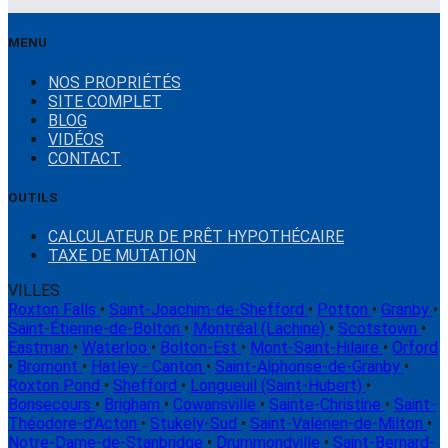
MENU
NOS PROPRIÉTÉS
SITE COMPLET
BLOG
VIDÉOS
CONTACT
OUTILS
CALCULATEUR DE PRÊT HYPOTHÉCAIRE
TAXE DE MUTATION
VILLES
Roxton Falls
•
Saint-Joachim-de-Shefford
•
Potton
•
Granby
•
Saint-Étienne-de-Bolton
•
Montréal (Lachine)
•
Scotstown
•
Eastman
•
Waterloo
•
Bolton-Est
•
Mont-Saint-Hilaire
•
Orford
•
Bromont
•
Hatley - Canton
•
Saint-Alphonse-de-Granby
•
Roxton Pond
•
Shefford
•
Longueuil (Saint-Hubert)
•
Bonsecours
•
Brigham
•
Cowansville
•
Sainte-Christine
•
Saint-
Théodore-d'Acton
•
Stukely-Sud
•
Saint-Valérien-de-Milton
•
Notre-Dame-de-Stanbridge
•
Drummondville
•
Saint-Bernard-