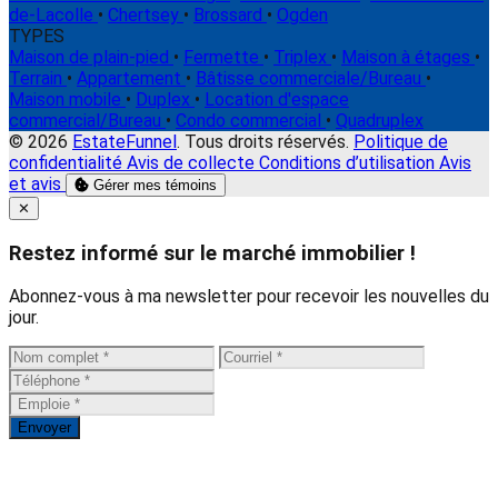
de-Lacolle
•
Chertsey
•
Brossard
•
Ogden
TYPES
Maison de plain-pied
•
Fermette
•
Triplex
•
Maison à étages
•
Terrain
•
Appartement
•
Bâtisse commerciale/Bureau
•
Maison mobile
•
Duplex
•
Location d'espace
commercial/Bureau
•
Condo commercial
•
Quadruplex
© 2026
EstateFunnel
. Tous droits réservés.
Politique de
confidentialité
Avis de collecte
Conditions d’utilisation
Avis
et avis
Gérer mes témoins
Close
✕
Restez informé sur le marché immobilier !
Abonnez-vous à ma newsletter pour recevoir les nouvelles du
jour.
Envoyer