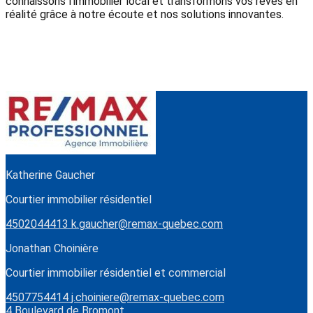
connaissons l'immobilier local et transformons vos rêves en
réalité grâce à notre écoute et nos solutions innovantes.
Katherine Gaucher
Courtier immobilier résidentiel
4502044413
k.gaucher@remax-quebec.com
Jonathan Choinière
Courtier immobilier résidentiel et commercial
4507754414
j.choiniere@remax-quebec.com
4 Boulevard de Bromont