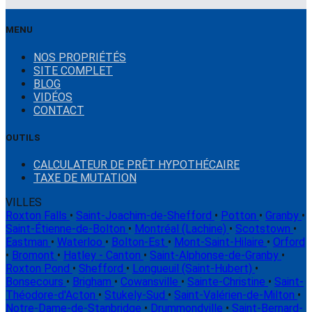
MENU
NOS PROPRIÉTÉS
SITE COMPLET
BLOG
VIDÉOS
CONTACT
OUTILS
CALCULATEUR DE PRÊT HYPOTHÉCAIRE
TAXE DE MUTATION
VILLES
Roxton Falls
•
Saint-Joachim-de-Shefford
•
Potton
•
Granby
•
Saint-Étienne-de-Bolton
•
Montréal (Lachine)
•
Scotstown
•
Eastman
•
Waterloo
•
Bolton-Est
•
Mont-Saint-Hilaire
•
Orford
•
Bromont
•
Hatley - Canton
•
Saint-Alphonse-de-Granby
•
Roxton Pond
•
Shefford
•
Longueuil (Saint-Hubert)
•
Bonsecours
•
Brigham
•
Cowansville
•
Sainte-Christine
•
Saint-
Théodore-d'Acton
•
Stukely-Sud
•
Saint-Valérien-de-Milton
•
Notre-Dame-de-Stanbridge
•
Drummondville
•
Saint-Bernard-