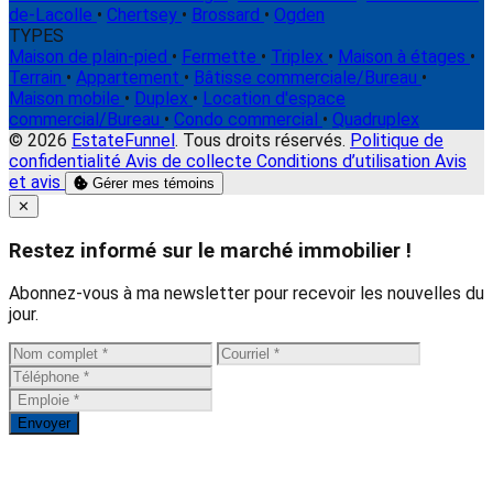
de-Lacolle
•
Chertsey
•
Brossard
•
Ogden
TYPES
Maison de plain-pied
•
Fermette
•
Triplex
•
Maison à étages
•
Terrain
•
Appartement
•
Bâtisse commerciale/Bureau
•
Maison mobile
•
Duplex
•
Location d'espace
commercial/Bureau
•
Condo commercial
•
Quadruplex
© 2026
EstateFunnel
. Tous droits réservés.
Politique de
confidentialité
Avis de collecte
Conditions d’utilisation
Avis
et avis
Gérer mes témoins
Close
✕
Restez informé sur le marché immobilier !
Abonnez-vous à ma newsletter pour recevoir les nouvelles du
jour.
Envoyer