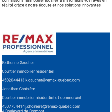
connaissons l'immobilier local et transformons vos rêves en
réalité grâce à notre écoute et nos solutions innovantes.
Katherine Gaucher
Courtier immobilier résidentiel
4502044413
k.gaucher@remax-quebec.com
Jonathan Choinière
Courtier immobilier résidentiel et commercial
4507754414
j.choiniere@remax-quebec.com
4 Boulevard de Bromont