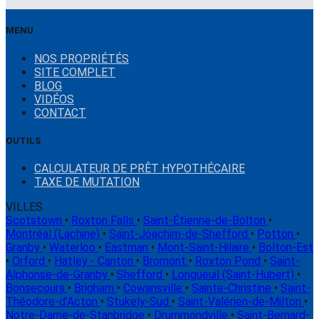
MENU
NOS PROPRIÉTÉS
SITE COMPLET
BLOG
VIDÉOS
CONTACT
OUTILS
CALCULATEUR DE PRÊT HYPOTHÉCAIRE
TAXE DE MUTATION
VILLES
Scotstown
•
Roxton Falls
•
Saint-Étienne-de-Bolton
•
Montréal (Lachine)
•
Saint-Joachim-de-Shefford
•
Potton
•
Granby
•
Waterloo
•
Eastman
•
Mont-Saint-Hilaire
•
Bolton-Est
•
Orford
•
Hatley - Canton
•
Bromont
•
Roxton Pond
•
Saint-
Alphonse-de-Granby
•
Shefford
•
Longueuil (Saint-Hubert)
•
Bonsecours
•
Brigham
•
Cowansville
•
Sainte-Christine
•
Saint-
Théodore-d'Acton
•
Stukely-Sud
•
Saint-Valérien-de-Milton
•
Notre-Dame-de-Stanbridge
•
Drummondville
•
Saint-Bernard-