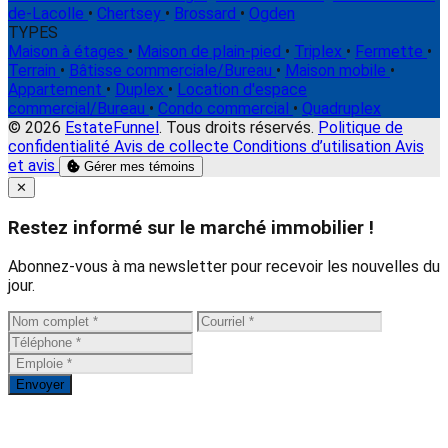
de-Lacolle
•
Chertsey
•
Brossard
•
Ogden
TYPES
Maison à étages
•
Maison de plain-pied
•
Triplex
•
Fermette
•
Terrain
•
Bâtisse commerciale/Bureau
•
Maison mobile
•
Appartement
•
Duplex
•
Location d'espace
commercial/Bureau
•
Condo commercial
•
Quadruplex
© 2026
EstateFunnel
. Tous droits réservés.
Politique de
confidentialité
Avis de collecte
Conditions d’utilisation
Avis
et avis
Gérer mes témoins
Close
✕
Restez informé sur le marché immobilier !
Abonnez-vous à ma newsletter pour recevoir les nouvelles du
jour.
Envoyer