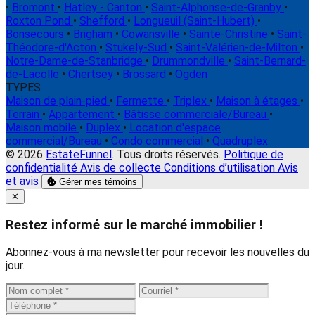
•
Bromont
•
Hatley - Canton
•
Saint-Alphonse-de-Granby
•
Roxton Pond
•
Shefford
•
Longueuil (Saint-Hubert)
•
Bonsecours
•
Brigham
•
Cowansville
•
Sainte-Christine
•
Saint-
Théodore-d'Acton
•
Stukely-Sud
•
Saint-Valérien-de-Milton
•
Notre-Dame-de-Stanbridge
•
Drummondville
•
Saint-Bernard-
de-Lacolle
•
Chertsey
•
Brossard
•
Ogden
TYPES
Maison de plain-pied
•
Fermette
•
Triplex
•
Maison à étages
•
Terrain
•
Appartement
•
Bâtisse commerciale/Bureau
•
Maison mobile
•
Duplex
•
Location d'espace
commercial/Bureau
•
Condo commercial
•
Quadruplex
© 2026
EstateFunnel
. Tous droits réservés.
Politique de
confidentialité
Avis de collecte
Conditions d’utilisation
Avis
et avis
Gérer mes témoins
Close
✕
Restez informé sur le marché immobilier !
Abonnez-vous à ma newsletter pour recevoir les nouvelles du
jour.