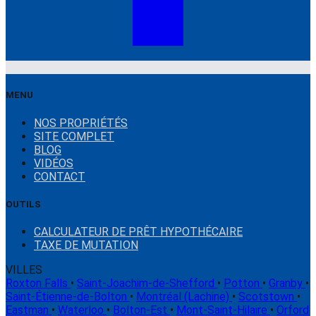
MENU
NOS PROPRIÉTÉS
SITE COMPLET
BLOG
VIDÉOS
CONTACT
OUTILS
CALCULATEUR DE PRÊT HYPOTHÉCAIRE
TAXE DE MUTATION
VILLES
Roxton Falls
•
Saint-Joachim-de-Shefford
•
Potton
•
Granby
•
Saint-Étienne-de-Bolton
•
Montréal (Lachine)
•
Scotstown
•
Eastman
•
Waterloo
•
Bolton-Est
•
Mont-Saint-Hilaire
•
Orford