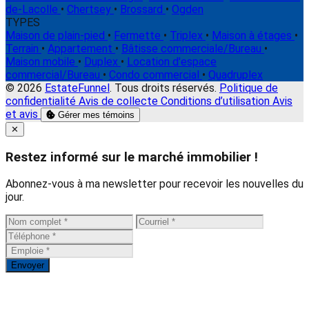
de-Lacolle
•
Chertsey
•
Brossard
•
Ogden
TYPES
Maison de plain-pied
•
Fermette
•
Triplex
•
Maison à étages
•
Terrain
•
Appartement
•
Bâtisse commerciale/Bureau
•
Maison mobile
•
Duplex
•
Location d'espace
commercial/Bureau
•
Condo commercial
•
Quadruplex
© 2026
EstateFunnel
. Tous droits réservés.
Politique de
confidentialité
Avis de collecte
Conditions d’utilisation
Avis
et avis
Gérer mes témoins
Close
✕
Restez informé sur le marché immobilier !
Abonnez-vous à ma newsletter pour recevoir les nouvelles du
jour.
Envoyer