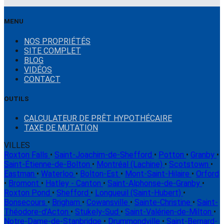
MENU
NOS PROPRIÉTÉS
SITE COMPLET
BLOG
VIDÉOS
CONTACT
OUTILS
CALCULATEUR DE PRÊT HYPOTHÉCAIRE
TAXE DE MUTATION
VILLES
Roxton Falls
•
Saint-Joachim-de-Shefford
•
Potton
•
Granby
•
Saint-Étienne-de-Bolton
•
Montréal (Lachine)
•
Scotstown
•
Eastman
•
Waterloo
•
Bolton-Est
•
Mont-Saint-Hilaire
•
Orford
•
Bromont
•
Hatley - Canton
•
Saint-Alphonse-de-Granby
•
Roxton Pond
•
Shefford
•
Longueuil (Saint-Hubert)
•
Bonsecours
•
Brigham
•
Cowansville
•
Sainte-Christine
•
Saint-
Théodore-d'Acton
•
Stukely-Sud
•
Saint-Valérien-de-Milton
•
Notre-Dame-de-Stanbridge
•
Drummondville
•
Saint-Bernard-