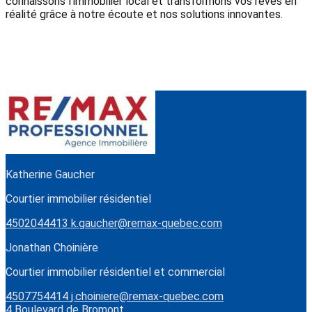
connaissons l'immobilier local et transformons vos rêves en
réalité grâce à notre écoute et nos solutions innovantes.
Katherine Gaucher
Courtier immobilier résidentiel
4502044413
k.gaucher@remax-quebec.com
Jonathan Choinière
Courtier immobilier résidentiel et commercial
4507754414
j.choiniere@remax-quebec.com
4 Boulevard de Bromont